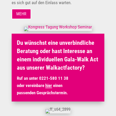
es sich gut auf den Einlass warten.
MEHR
Du wünschst eine unverbindliche
Beratung oder hast Interesse an
einem individuellen Gala-Walk Act
aus unserer Walkactfactory?
Ruf an unter 0221-580 11 38
oder vereinbare
hier
einen
passenden Gesprächstermin.