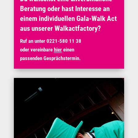
Beratung oder hast Interesse an
einem individuellen Gala-Walk Act
aus unserer Walkactfactory?
Ruf an unter 0221-580 11 38
oder vereinbare
hier
einen
passenden Gesprächstermin.