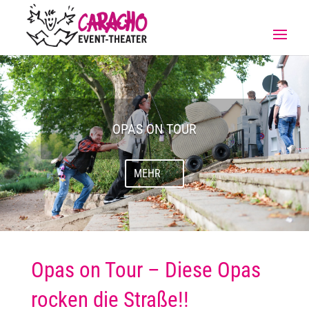
OPAS ON TOUR
MEHR
Opas on Tour – Diese Opas
rocken die Straße!!